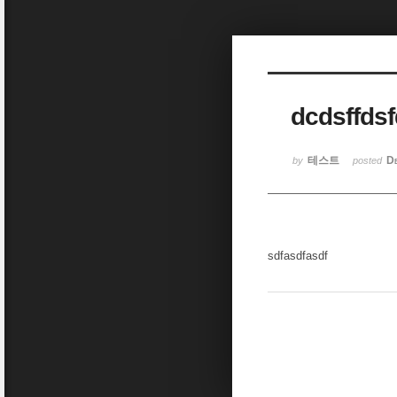
Sketchbook5, 스케치북5
dcdsffdsf
Sketchbook5, 스케치북5
테스트
D
by
posted
sdfasdfasdf