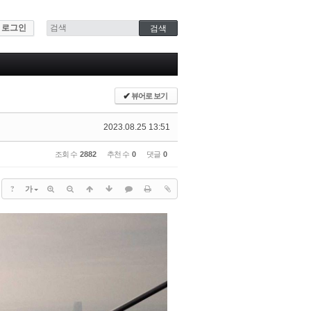
로그인
✔
뷰어로 보기
2023.08.25 13:51
조회 수
2882
추천 수
0
댓글
0
?
가