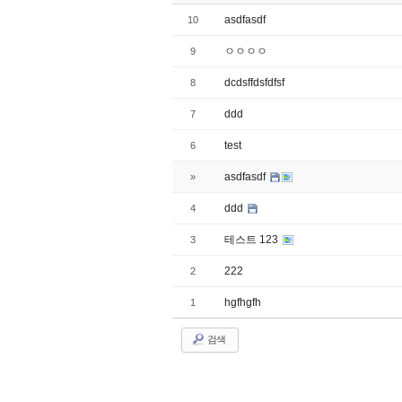
asdfasdf
10
ㅇㅇㅇㅇ
9
dcdsffdsfdfsf
8
ddd
7
test
6
asdfasdf
»
ddd
4
테스트 123
3
222
2
hgfhgfh
1
검색