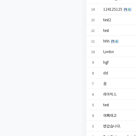
124125125
14
test2
13
test
12
hhh
11
l,nnbn
10
hgf
9
dd
8
음
7
라이믹스
6
test
5
어쩌라고
4
반갑습니다.
3