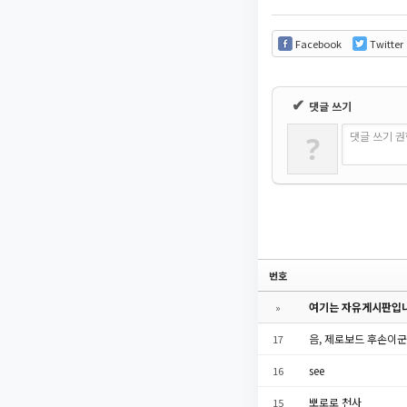
Facebook
Twitter
✔
댓글 쓰기
댓글 쓰기 
?
번호
여기는 자유게시판입니
»
음, 제로보드 후손이군
17
see
16
뽀로로 천사
15