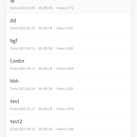
음
Date
2025.02.05
By
테스트
Views
1771
dd
Date
2025.02.20
By
테스트
Views
1747
hgf
Date
2025.04.11
By
테스트
Views
1563
l,nnbn
Date
2025.04.11
By
테스트
Views
1564
hhh
Date
2025.05.24
By
테스트
Views
1502
test
Date
2025.07.17
By
테스트
Views
1476
test2
Date
2025.09.12
By
테스트
Views
1188