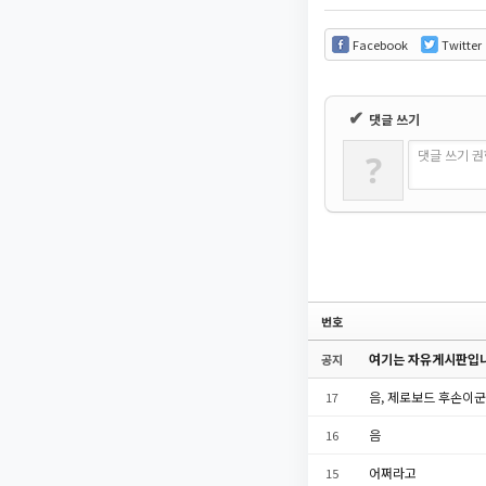
Facebook
Twitter
✔
댓글 쓰기
댓글 쓰기 
?
번호
여기는 자유게시판입니
공지
음, 제로보드 후손이군
17
음
16
어쩌라고
15