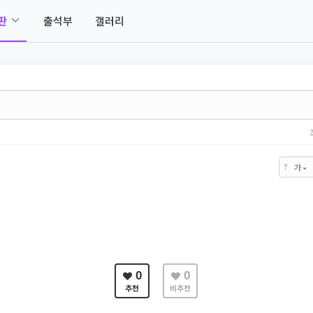
판
출석부
갤러리
?
가
0
0
추천
비추천