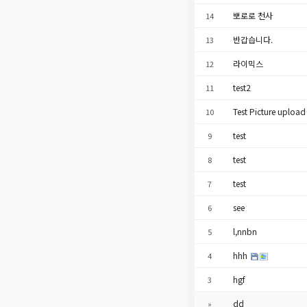
뽀로로 천사
14
반갑습니다.
13
라이믹스
12
test2
11
Test Picture uploa
10
test
9
test
8
test
7
see
6
l,nnbn
5
hhh
4
hgf
3
dd
»