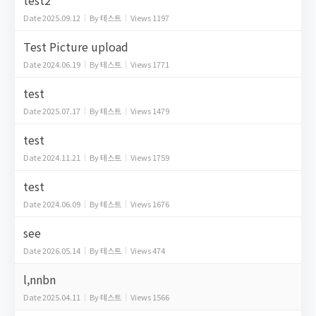
test2
Date
2025.09.12
By
테스트
Views
1197
Test Picture upload
Date
2024.06.19
By
테스트
Views
1771
test
Date
2025.07.17
By
테스트
Views
1479
test
Date
2024.11.21
By
테스트
Views
1759
test
Date
2024.06.09
By
테스트
Views
1676
see
Date
2026.05.14
By
테스트
Views
474
l,nnbn
Date
2025.04.11
By
테스트
Views
1566