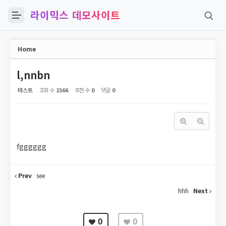
라이믹스 데모사이트
Sketchbook5, 스케치북5
Home
l,nnbn
테스트
조회 수
1566
추천 수
0
댓글
0
Sketchbook5, 스케치북5
fgggggg
Prev
see
hhh
Next
0
0