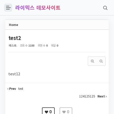
라이믹스 데모사이트
Sketchbook5, 스케치북5
Home
test2
테스트
조회 수
1188
추천 수
0
댓글
0
Sketchbook5, 스케치북5
test12
Prev
test
124125125
Next
0
0