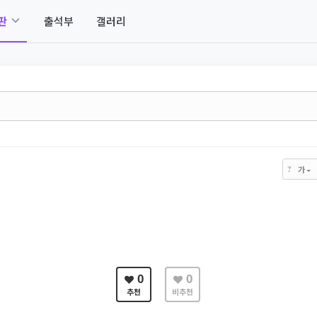
판
출석부
갤러리
?
가
0
0
추천
비추천