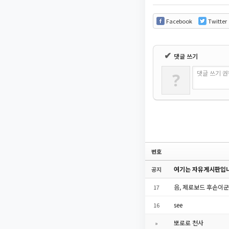
Facebook
Twitter
✔
댓글 쓰기
댓글 쓰기 
?
번호
여기는 자유게시판입니
공지
음, 제로보드 후손이군
17
see
16
뽀로로 천사
»