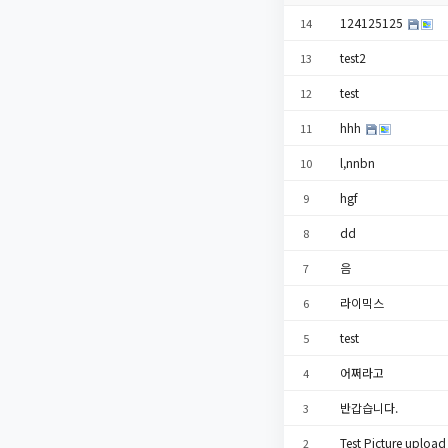
124125125
14
test2
13
test
12
hhh
11
l,nnbn
10
hgf
9
dd
8
음
7
라이믹스
6
test
5
어쩌라고
4
반갑습니다.
3
Test Picture uploa
2