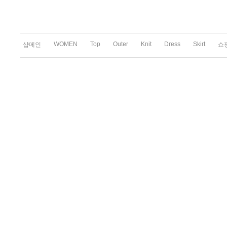
WOMEN
Top
Outer
Knit
Dress
Skirt
샵메인
쇼