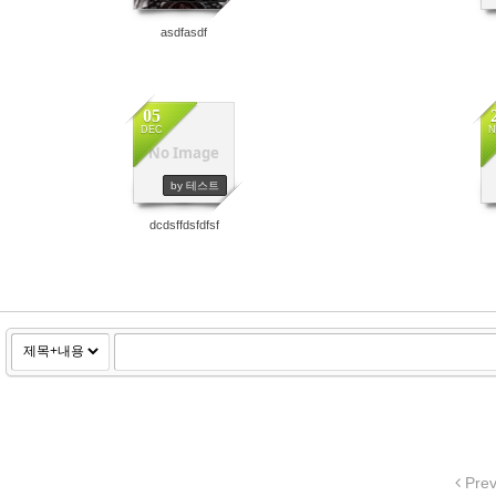
asdfasdf
05
DEC
N
No Image
2921
by 테스트
dcdsffdsfdfsf
Pre