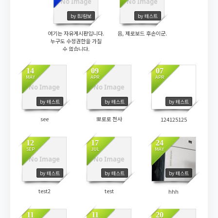
No Image
No Image
11300
509
by BJ람보
by 테스트
여기는 자유게시판입니다.
음, 제로보드 후손이군.
누구도 수정권한을 가질
수 없습니다.
14
09
07
MAY
APR
APR
No Image
No Image
481
521
684
by 테스트
by 테스트
by 테스트
see
뽀로로 천사
124125125
12
17
24
SEP
JUL
MAY
No Image
No Image
1199
1486
1510
by 테스트
by 테스트
by 테스트
test2
test
hhh
11
11
20