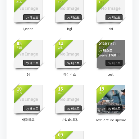
APR
APR
FEB
No Image
No Image
No Image
1573
1572
1758
by 테스트
by 테스트
by 테스트
l,nnbn
hgf
dd
05
14
21
2024/11/21
FEB
JAN
NOV
by
테스트
No Image
No Image
No Image
1775
1749
Views
1760
by 테스트
by 테스트
by 테스트
음
라이믹스
test
10
15
19
NOV
OCT
JUN
No Image
No Image
1724
1817
1771
by 테스트
by 테스트
by 테스트
어쩌라고
반갑습니다.
Test Picture upload
09
JUN